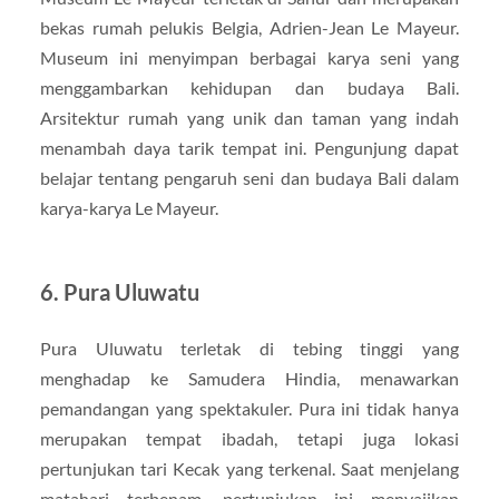
bekas rumah pelukis Belgia, Adrien-Jean Le Mayeur.
Museum ini menyimpan berbagai karya seni yang
menggambarkan kehidupan dan budaya Bali.
Arsitektur rumah yang unik dan taman yang indah
menambah daya tarik tempat ini. Pengunjung dapat
belajar tentang pengaruh seni dan budaya Bali dalam
karya-karya Le Mayeur.
6. Pura Uluwatu
Pura Uluwatu terletak di tebing tinggi yang
menghadap ke Samudera Hindia, menawarkan
pemandangan yang spektakuler. Pura ini tidak hanya
merupakan tempat ibadah, tetapi juga lokasi
pertunjukan tari Kecak yang terkenal. Saat menjelang
matahari terbenam, pertunjukan ini menyajikan