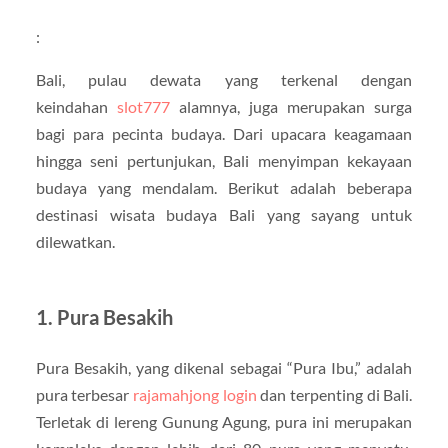
:
Bali, pulau dewata yang terkenal dengan
keindahan
slot777
alamnya, juga merupakan surga
bagi para pecinta budaya. Dari upacara keagamaan
hingga seni pertunjukan, Bali menyimpan kekayaan
budaya yang mendalam. Berikut adalah beberapa
destinasi wisata budaya Bali yang sayang untuk
dilewatkan.
1. Pura Besakih
Pura Besakih, yang dikenal sebagai “Pura Ibu,” adalah
pura terbesar
rajamahjong login
dan terpenting di Bali.
Terletak di lereng Gunung Agung, pura ini merupakan