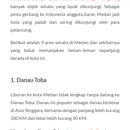
banyak objek wisata yang layak dikunjungi. Sebagai
pintu gerbang ke Indonesia anggota barat, Medan jadi
kota yang padat dan sering dikunjungi oleh para
pelancong.
Berikut adalah 9 area wisata di Medan dan sekitarnya
yang bakal memanjakan teman-teman sepanjang
berada di kota ini.
1. Danau Toba
Liburan ke kota Medan tidak lengkap tanpa datang ke
Danau Toba. Danau ini populer sebagai danau terbesar
di Asia Tenggara, bersama dengan panjang lebih kurang
100 KM dan lebar lebih kurang 30 KM.