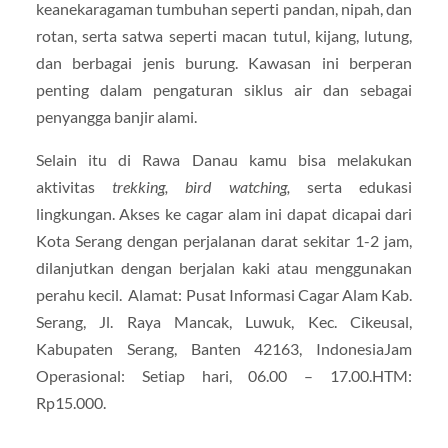
keanekaragaman tumbuhan seperti pandan, nipah, dan
rotan, serta satwa seperti macan tutul, kijang, lutung,
dan berbagai jenis burung. Kawasan ini berperan
penting dalam pengaturan siklus air dan sebagai
penyangga banjir alami.
Selain itu di Rawa Danau kamu bisa melakukan
aktivitas
trekking, bird watching,
serta edukasi
lingkungan. Akses ke cagar alam ini dapat dicapai dari
Kota Serang dengan perjalanan darat sekitar 1-2 jam,
dilanjutkan dengan berjalan kaki atau menggunakan
perahu kecil. Alamat: Pusat Informasi Cagar Alam Kab.
Serang, Jl. Raya Mancak, Luwuk, Kec. Cikeusal,
Kabupaten Serang, Banten 42163, IndonesiaJam
Operasional: Setiap hari, 06.00 – 17.00.HTM:
Rp15.000.