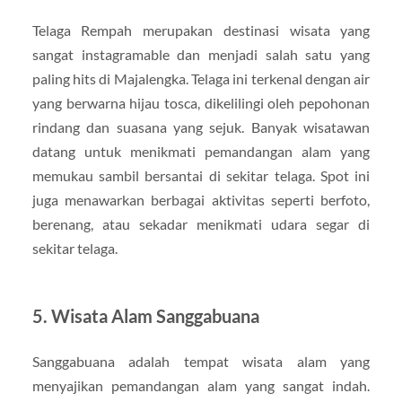
Telaga Rempah merupakan destinasi wisata yang
sangat instagramable dan menjadi salah satu yang
paling hits di Majalengka. Telaga ini terkenal dengan air
yang berwarna hijau tosca, dikelilingi oleh pepohonan
rindang dan suasana yang sejuk. Banyak wisatawan
datang untuk menikmati pemandangan alam yang
memukau sambil bersantai di sekitar telaga. Spot ini
juga menawarkan berbagai aktivitas seperti berfoto,
berenang, atau sekadar menikmati udara segar di
sekitar telaga.
5.
Wisata Alam Sanggabuana
Sanggabuana adalah tempat wisata alam yang
menyajikan pemandangan alam yang sangat indah.