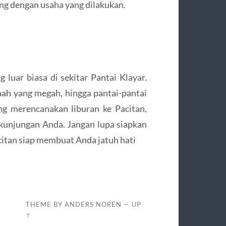
ng dengan usaha yang dilakukan.
luar biasa di sekitar Pantai Klayar.
tanah yang megah, hingga pantai-pantai
g merencanakan liburan ke Pacitan,
r kunjungan Anda. Jangan lupa siapkan
citan siap membuat Anda jatuh hati
THEME BY
ANDERS NORÉN
—
UP
↑