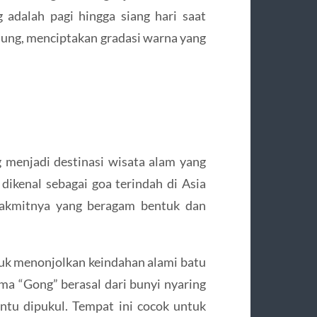
 adalah pagi hingga siang hari saat
sung, menciptakan gradasi warna yang
g menjadi destinasi wisata alam yang
ikenal sebagai goa terindah di Asia
alakmitnya yang beragam bentuk dan
uk menonjolkan keindahan alami batu
ma “Gong” berasal dari bunyi nyaring
entu dipukul. Tempat ini cocok untuk