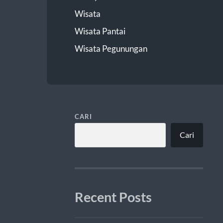
Wisata
Wisata Pantai
Wisata Pegunungan
CARI
Cari
Recent Posts