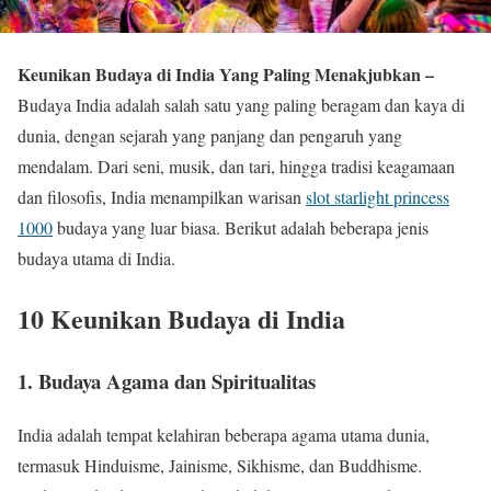
Keunikan Budaya di India Yang Paling Menakjubkan –
Budaya India adalah salah satu yang paling beragam dan kaya di
dunia, dengan sejarah yang panjang dan pengaruh yang
mendalam. Dari seni, musik, dan tari, hingga tradisi keagamaan
dan filosofis, India menampilkan warisan
slot starlight princess
1000
budaya yang luar biasa. Berikut adalah beberapa jenis
budaya utama di India.
10
Keunikan Budaya di India
1. Budaya Agama dan Spiritualitas
India adalah tempat kelahiran beberapa agama utama dunia,
termasuk Hinduisme, Jainisme, Sikhisme, dan Buddhisme.