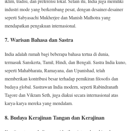
iklim, tradisi, dan preferensi lokal. Selain itu, India juga memiliki
industri mode yang berkembang pesat, dengan desainer-desainer
seperti Sabyasachi Mukherjee dan Manish Malhotra yang
mendapatkan pengakuan internasional.
7. Warisan Bahasa dan Sastra
India adalah rumah bagi beberapa bahasa tertua di dunia,
termasuk Sanskerta, Tamil, Hindi, dan Bengali. Sastra India kuno,
seperti Mahabharata, Ramayana, dan Upanishad, telah
memberikan kontribusi besar terhadap pemikiran filosofis dan
budaya global. Sastrawan India modern, seperti Rabindranath
Tagore dan Vikram Seth, juga diakui secara internasional atas
karya-karya mereka yang mendalam.
8. Budaya Kerajinan Tangan dan Kerajinan