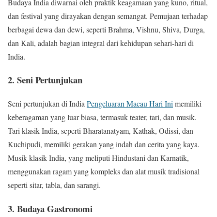
Budaya India diwarnai oleh praktik keagamaan yang kuno, ritual,
dan festival yang dirayakan dengan semangat. Pemujaan terhadap
berbagai dewa dan dewi, seperti Brahma, Vishnu, Shiva, Durga,
dan Kali, adalah bagian integral dari kehidupan sehari-hari di
India.
2. Seni Pertunjukan
Seni pertunjukan di India
Pengeluaran Macau Hari Ini
memiliki
keberagaman yang luar biasa, termasuk teater, tari, dan musik.
Tari klasik India, seperti Bharatanatyam, Kathak, Odissi, dan
Kuchipudi, memiliki gerakan yang indah dan cerita yang kaya.
Musik klasik India, yang meliputi Hindustani dan Karnatik,
menggunakan ragam yang kompleks dan alat musik tradisional
seperti sitar, tabla, dan sarangi.
3. Budaya Gastronomi